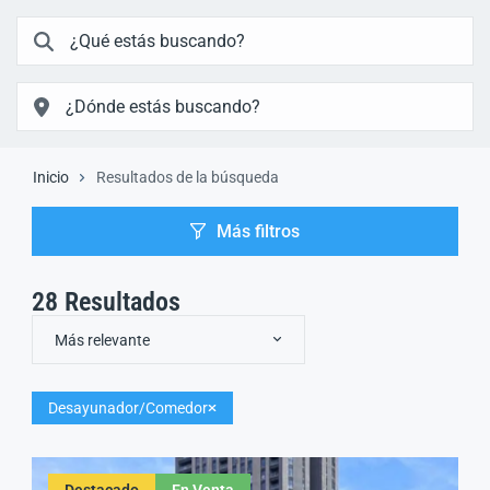
Inicio
Resultados de la búsqueda
Más filtros
28
Resultados
Más relevante
Desayunador/Comedor
Destacado
En Venta