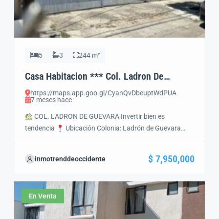
5
3
244 m²
Casa Habitacion *** Col. Ladron De
Guevara *** Gdl. Jal.
https://maps.app.goo.gl/CyanQvDbeuptWdPUA
7 meses hace
COL. LADRON DE GUEVARA Invertir bien es
tendencia
Ubicación Colonia: Ladrón de Guevara
Municipio: Guadalajara, Jalisco Zona: Providencia /
Midtown / Av. México Zona residencial de alta plusvalía,
$ 7,950,000
inmotrenddeoccidente
con excelente conectividad y oferta comercial, cultural y
gastronómica.
Precio de Venta $7’950,000MXN
Características Generales Terreno: 267 m²
En Venta
Construcción: 244 m² Frente: […]