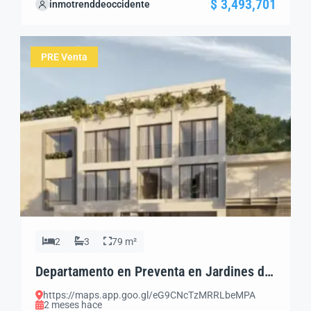
$ 3,493,701
inmotrenddeoccidente
Características Generales
Superficie: 83.99 m²
Ubicación: Primer Piso
2 Recámaras
2 Baños […]
PRE Venta
2
3
79 m²
Departamento en Preventa en Jardines del
Bosque, Guadalajara | 2 Recámaras
https://maps.app.goo.gl/eG9CNcTzMRRLbeMPA
2 meses hace