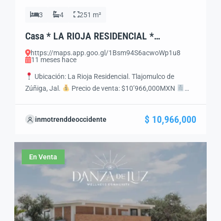
3
4
251 m²
Casa * LA RIOJA RESIDENCIAL *
Tlajomulco de Zuñiga, Jal. Mex.
https://maps.app.goo.gl/1Bsm94S6acwoWp1u8
11 meses hace
Ubicación: La Rioja Residencial. Tlajomulco de
Zúñiga, Jal.
Precio de venta: $10’966,000MXN
Estatus legal: Propiedad con Libertad de Gravamen,
Escrituración Inmediata
Características Generales
$ 10,966,000
inmotrenddeoccidente
Terreno: 251 m² Construcción: 327 m² Niveles: 2
Recámaras: 3 Baños completos: 3 Medios baños: 1
Cochera: 2 autos Antigüedad: 10 años
Distribución
En Venta
Planta baja: Sala, comedor, […]