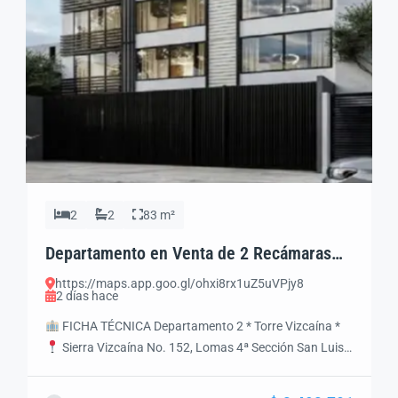
2
2
83 m²
Departamento en Venta de 2 Recámaras
con Acabados de Lujo | Lomas 4ª Sección |
https://maps.app.goo.gl/ohxi8rx1uZ5uVPjy8
Torre Vizcaína SLP
2 días hace
FICHA TÉCNICA Departamento 2 * Torre Vizcaína *
Sierra Vizcaína No. 152, Lomas 4ª Sección San Luis
Potosí, S.L.P., México
Precio
Precio de Contado:
$3,493,701 MXN
Precio a Crédito: $3,677,580 MXN