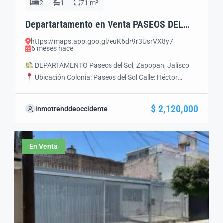
2
1
71 m²
Departartamento en Venta PASEOS DEL
SOL, Zapopan, Jal.
https://maps.app.goo.gl/euK6dr9r3UsrVX8y7
6 meses hace
DEPARTAMENTO Paseos del Sol, Zapopan, Jalisco
Ubicación Colonia: Paseos del Sol Calle: Héctor
Hernández Municipio: Zapopan, Jalisco Zona: Poniente
/ Suroeste de la ZMG Accesos: Av. Mariano Otero,
$ 2,120,000
inmotrenddeoccidente
Periférico MG Morin, Nicolas Copérnico.
Precio de
Venta $2’120,000 MXN
Superficies Construcción: 71
m²
Distribución y Espacios PISO 4 2 recámaras 1 […]
En Venta