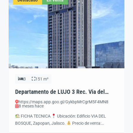
3
151 m²
Departamento de LUJO 3 Rec. Via del
Bosque Andares, Zap. Jal
https://maps.app.goo.gl/GykbpMrCgrM5F4MN8
8 meses hace
FICHA TECNICA
Ubicación: Edificio VIA DEL
BOSQUE, Zapopan, Jalisco.
Precio de venta:
$12’800,000MXN
Estatus legal: Propiedad con