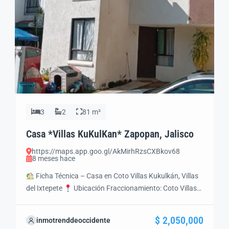
3
2
81 m²
Casa *Villas KuKulKan* Zapopan, Jalisco
https://maps.app.goo.gl/AkMirhRzsCXBkov68
8 meses hace
Ficha Técnica – Casa en Coto Villas Kukulkán, Villas
del Ixtepete
Ubicación Fraccionamiento: Coto Villas
Kukulkan Colonia: Villas del Ixtepete Municipio:
Zapopan, Jalisco, México Zona: Metropolitana de
$ 2,050,000
inmotrenddeoccidente
Guadalajara Clave interna: INM0110
Características