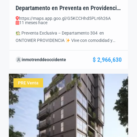
Departamento en Preventa en Providencia,
Guadalajara | 1 Recámara y Amenidades
https://maps.app.goo.gl/G5KCCHhd5PLr6h26A
11 meses hace
Preventa Exclusiva – Departamento 304 en
ONTOWER PROVIDENCIA
Vive con comodidad y
plusvalía en una de las mejores zonas de
Guadalajara.Tu nuevo hogar te espera con diseño
$ 2,966,630
inmotrenddeoccidente
moderno, acabados de calidad y un esquema de pago
flexible.
Ubicación Privilegiada Colonia: PROVIDECIA
Zona residencial de alto nivel en Guadalajara Rodeada
PRE Venta
de restaurantes, cafeterías […]