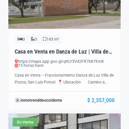
3
3
143 m²
Casa en Venta en Danza de Luz | Villa de
Pozos | 3 Recámaras | Roof Garden
https://maps.app.goo.gl/q9LY3Vd2FR7b87Em8
15 horas hace
Casa en Venta – Fraccionamiento Danza de Luz Villa de
Pozos, San Luis Potosí
Ubicación Camino a
Santa Rita 1449 Villa de Pozos, C.P. 78421 San Luis
Potosí, S.L.P.
Características Generales
Tipo de
$ 2,357,000
inmotrenddeoccidente
propiedad: Casa Residencial
Terreno: Desde 120
m²
Construcción: 143 m²
Distribución: Casa de
[…]
En Venta