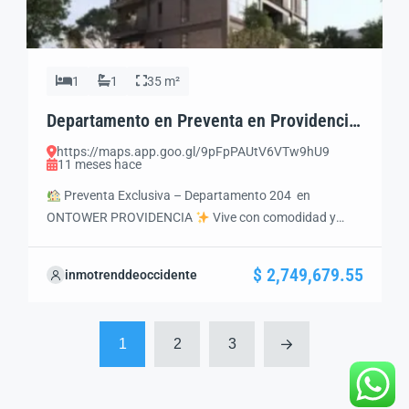
1
1
35 m²
Departamento en Preventa en Providencia,
Guadalajara | 1 Recámara y Amenidades
https://maps.app.goo.gl/9pFpPAUtV6VTw9hU9
11 meses hace
Preventa Exclusiva – Departamento 204 en
ONTOWER PROVIDENCIA
Vive con comodidad y
plusvalía en una de las mejores zonas de
Guadalajara.Tu nuevo hogar te espera con diseño
$ 2,749,679.55
inmotrenddeoccidente
moderno, acabados de calidad y un esquema de pago
flexible.
Ubicación Privilegiada Colonia: PROVIDECIA
Zona residencial de alto nivel en Guadalajara Rodeada
1
2
3
de restaurantes, cafeterías […]