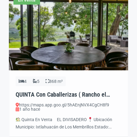
4
5
868 m²
QUINTA Con Caballerizas ( Rancho el
Divisadero )
https://maps.app.goo.gl/5hAEnjNVX4CgCH8f9
1 año hace
Quinta En Venta EL DIVISADERO
Ubicación
Municipio: Ixtlahuacán de Los Membrillos Estado:
Jalisco Accesos: Carretera Guadalajara – Chapala