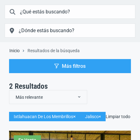
Inicio
Resultados de la búsqueda
Más filtros
2
Resultados
Más relevante
Ixtlahuacan De Los Membrillos
Jalisco
Limpiar todo
En Venta