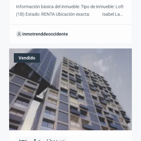
Información básica del inmueble: Tipo de inmueble: Loft
(1B) Estado: RENTA Ubicación exacta: Isabel La
Católica Vallarta Norte Guadalajara Jal Precio:
$8,000.00 Camas: 1 (Matrimonial) Baños: 1 Cochera: 0
inmotrenddeoccidente
Cocineta: SI Servicios Incluidos: Luz, Agua, Internet WI-
FI, Seguro de R. Diversos Descripción detallada:
Ubicación inmejorable: Situado en Vallarta Norte,
Vendido
estarás a pocos […]