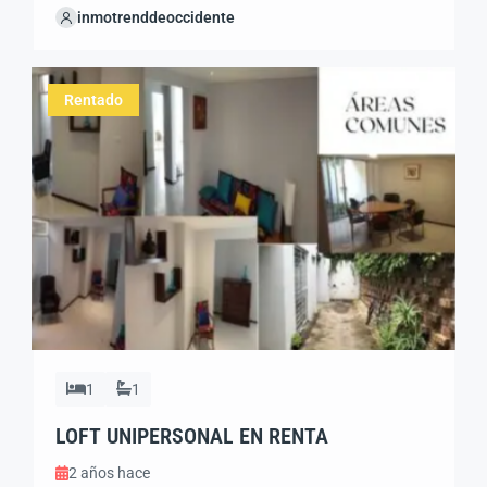
Guadalajara Jal
inmotrenddeoccidente
Precio: $9,500.00 Camas: 1 (Matrimonial) Baños: 1
Cochera: 1 Cocineta: SI Balcon: SI (con Vista al Parque )
Servicios Incluidos: Luz, Agua, Internet WI-FI, Seguro de
Rentado
R. Diversos Descripción detallada:
Ubicación
inmejorable: […]
1
1
LOFT UNIPERSONAL EN RENTA
2 años hace