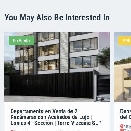
You May Also Be Interested In
En Venta
PRE
Departamento en Venta de 2
Depa
Recámaras con Acabados de Lujo |
del 
Lomas 4ª Sección | Torre Vizcaína SLP
htt
2 m