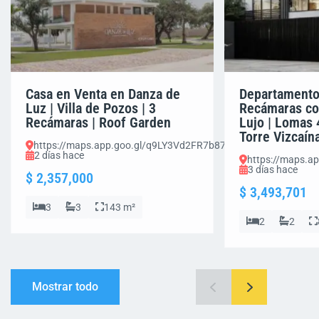
Casa en Venta en Danza de
Departamento
Luz | Villa de Pozos | 3
Recámaras co
Recámaras | Roof Garden
Lujo | Lomas 
Torre Vizcaín
https://maps.app.goo.gl/q9LY3Vd2FR7b87Em8
2 días hace
https://maps.a
3 días hace
$ 2,357,000
$ 3,493,701
3
3
143 m²
2
2
Mostrar todo