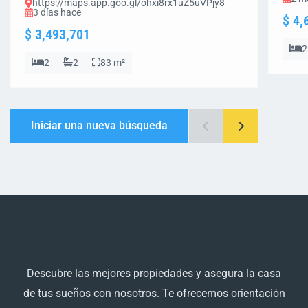
https://maps.app.goo.gl/ohxi8rx1uZ5uVPjy8
3 días hace
$ 4,
$ 3,493,701
2
2
2
83 m²
Iniciar una nueva búsqueda
Descubre las mejores propiedades y asegura la casa
de tus sueños con nosotros. Te ofrecemos orientación