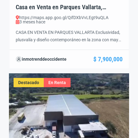
Casa en Venta en Parques Vallarta,
Zapopan | 4 Recámaras y Roof Garden
https://maps.app.goo.gl/QifDXbVvLEgt9uQLA
3 meses hace
CASA EN VENTA EN PARQUES VALLARTA Exclusividad,
plusvalía y diseño contemporáneo en la zona con mayor
crecimiento de Zapopan DESCRIPCIÓN GENERAL
Residencia ubicada dentro del fraccionamiento Parques
$ 7,900,000
inmotrenddeoccidente
Vallarta, una de las zonas residenciales con mayor
desarrollo y plusvalía al poniente de la ciudad. Diseñada
con estilo contemporáneo, amplios espacios, excelente
Destacado
En Renta
iluminación natural y acabados modernos, […]