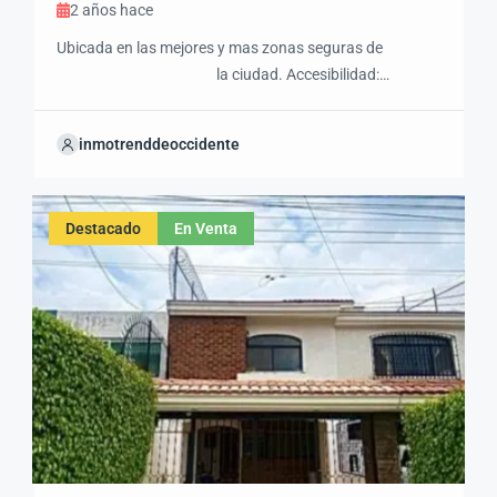
2 años hace
Ubicada en las mejores y mas zonas seguras de
la ciudad. Accesibilidad:
Cercanía a escuelas, supermercados,
centros comerciales
inmotrenddeoccidente
y transporte público Ambiente: Vecindario tranquilo y
familiar Extras: Aire acondicionado, calentador solar de
agua. 3.
Destacado
En Venta
Servicios y comodidades cercanas: Transporte:
Proximidad a paradas de transporte público,
estaciones de metro,
[…]