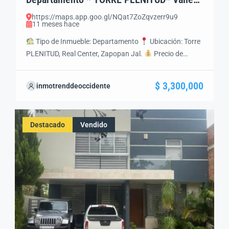
Real, Zapopan, Jal.
https://maps.app.goo.gl/NQat7ZoZqvzerr9u9
11 meses hace
Tipo de Inmueble: Departamento
Ubicación: Torre
PLENITUD, Real Center, Zapopan Jal.
Precio de
VENTA: $3’300,000MXN
Situacion: Al Corriente en
Cotribuciones, Libre de Gravamen. Escruturacion
$ 3,300,000
inmotrenddeoccidente
Inmediata.
Características Generales Construcción:
59 m² Nivel: 1 Recámaras: 1 Baños completos: 1 Medios
baños: 0 Cochera: 1 autos Antigüedad: 5 años
Destacado
Vendido
Distribución Sala/comedor, cocina integral […]