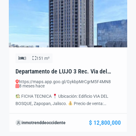
3
151 m²
Departamento de LUJO 3 Rec. Via del
Bosque Andares, Zap. Jal
https://maps.app.goo.gl/GykbpMrCgrM5F4MN8
8 meses hace
FICHA TECNICA
Ubicación: Edificio VIA DEL
BOSQUE, Zapopan, Jalisco.
Precio de venta:
$12’800,000MXN
Estatus legal: Propiedad con
Libertad de Gravamen, Escrituración Inmediata
$ 12,800,000
inmotrenddeoccidente
Características Generales Construcción: 151 m² Piso:
18 Recámaras: 3 Baños completos: 3 Medios baños: 1