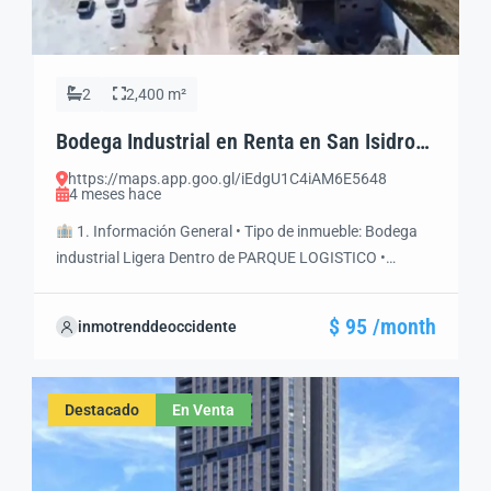
2
2,400 m²
Bodega Industrial en Renta en San Isidro
Mazatepec, Jalisco | Parque Logístico
https://maps.app.goo.gl/iEdgU1C4iAM6E5648
Nuevo | 2,400 m²
4 meses hace
1. Información General • Tipo de inmueble: Bodega
industrial Ligera Dentro de PARQUE LOGISTICO •
Modalidad: Renta • Ubicación: Camino Tala – San Isidro
76-KM 12.5, 45340 San Isidro Mazatepec, Jal. • Precio
$ 95 /month
inmotrenddeoccidente
de renta: $95.00 por M2 mensuales • Disponibilidad:
Julio 2026 • Uso de suelo: Industrial Ligero • Antigüedad:
A Estrenar […]
Destacado
En Venta