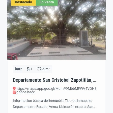
Destacado
En Venta
Superficies • Terreno: 500 m2 […]
2
1
54 m²
Departamento San Cristobal Zapotitlán,
Jocotepec, Jal.
https://maps.app.goo.gl/MqmP9MbbMFWV4VQH8
2 años hace
Información básica del inmueble: Tipo de inmueble:
Departamento Estado: Venta Ubicación exacta: San
Cristóbal Zapotitlán Jocotepec Jal. Precio: