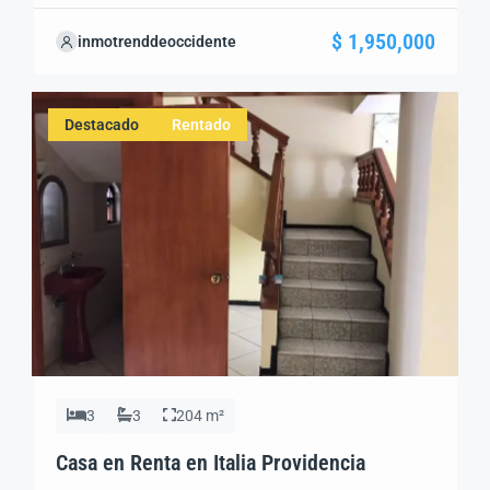
$1,950,000.00 Superficie Costruccion: 54 m²
$ 1,950,000
inmotrenddeoccidente
Recamaras: 2 Banos: 1 Cochera: 1 Área de Servicios: Si
Jardín Trasero: Alberca en Área Común INM029
Destacado
Rentado
3
3
204 m²
Casa en Renta en Italia Providencia