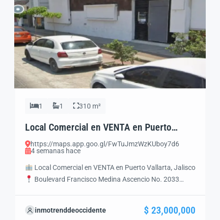
1
1
310 m²
Local Comercial en VENTA en Puerto
Vallarta | Excelente Ubicación Comercial
https://maps.app.goo.gl/FwTuJmzWzKUboy7d6
4 semanas hace
Local Comercial en VENTA en Puerto Vallarta, Jalisco
Boulevard Francisco Medina Ascencio No. 2033
Puerto Vallarta, Jalisco
HIGHLIGHTS
310.12 m²
de construcción
Uso de Suelo Mixto
Dos accesos
$ 23,000,000
inmotrenddeoccidente
independientes
Excelente frente comercial