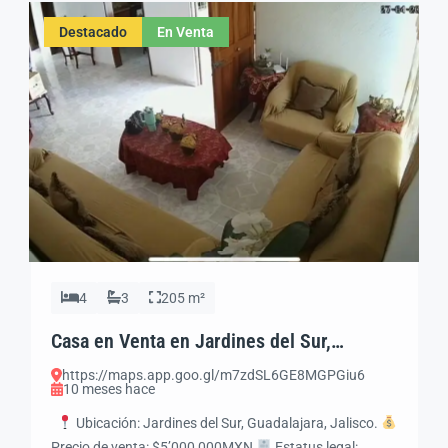
Cochera: 2 autos Antigüedad: 1 años
Distribución
Destacado
En Venta
Sala, comedor, cocina integral con […]
4
3
205 m²
Casa en Venta en Jardines del Sur,
Guadalajara | Amplios Espacios y
https://maps.app.goo.gl/m7zdSL6GE8MGPGiu6
Excelente Ubicación
10 meses hace
Ubicación: Jardines del Sur, Guadalajara, Jalisco.
Precio de venta: $5’000,000MXN
Estatus legal: