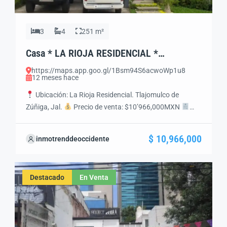
3
4
251 m²
Casa * LA RIOJA RESIDENCIAL *
Tlajomulco de Zuñiga, Jal. Mex.
https://maps.app.goo.gl/1Bsm94S6acwoWp1u8
12 meses hace
Ubicación: La Rioja Residencial. Tlajomulco de
Zúñiga, Jal.
Precio de venta: $10’966,000MXN
Estatus legal: Propiedad con Libertad de Gravamen,
Escrituración Inmediata
Características Generales
$ 10,966,000
inmotrenddeoccidente
Terreno: 251 m² Construcción: 327 m² Niveles: 2
Recámaras: 3 Baños completos: 3 Medios baños: 1
Cochera: 2 autos Antigüedad: 10 años
Distribución
Destacado
En Venta
Planta baja: Sala, comedor, […]