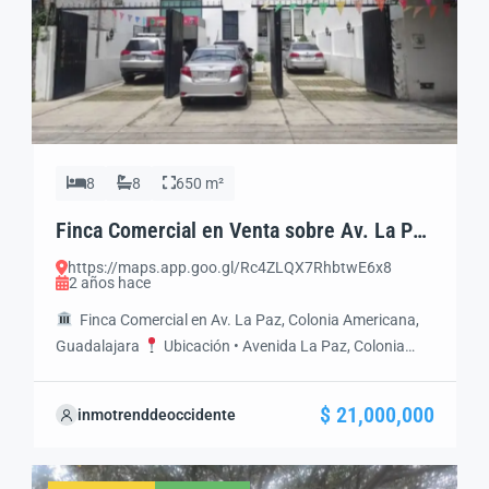
8
8
650 m²
Finca Comercial en Venta sobre Av. La Paz
| Colonia Americana, Guadalajara
https://maps.app.goo.gl/Rc4ZLQX7RhbtwE6x8
2 años hace
Finca Comercial en Av. La Paz, Colonia Americana,
Guadalajara
Ubicación • Avenida La Paz, Colonia
Americana • Municipio: Guadalajara, Jalisco • Zona:
Centro–Poniente (alta plusvalía y alto flujo) •
$ 21,000,000
inmotrenddeoccidente
https://maps.app.goo.gl/hvPVVQDKuRtRRhb49 •
Accesos: Av. Vallarta, Av. Unión, Av. Chapultepec, López
Cotilla
Precio de Venta • $21’000,000 MXP