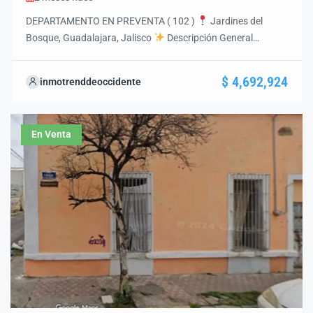
DEPARTAMENTO EN PREVENTA ( 102 )
Jardines del
Bosque, Guadalajara, Jalisco
Descripción General
Exclusivo departamento en preventa ubicado en una de las
zonas con mayor plusvalía y conectividad de Guadalajara.
$ 4,692,924
inmotrenddeoccidente
Diseñado para ofrecer confort, funcionalidad y una excelente
oportunidad de inversión.
Características del
Departamento
Tipo de propiedad: Departamento
En Venta
Operación: Preventa […]