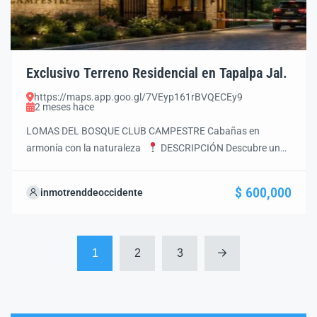
Exclusivo Terreno Residencial en Tapalpa Jal.
https://maps.app.goo.gl/7VEyp161rBVQECEy9
2 meses hace
LOMAS DEL BOSQUE CLUB CAMPESTRE Cabañas en
armonía con la naturaleza
DESCRIPCIÓN Descubre un
exclusivo desarrollo campestre inmerso en un majestuoso
bosque de pinos, creado para quienes desean desconectarse
$ 600,000
inmotrenddeoccidente
de la rutina y disfrutar de la tranquilidad de la naturaleza sin
sacrificar comodidad, seguridad y plusvalía. Lomas del
Bosque Club Campestre ofrece amplios […]
1
2
3