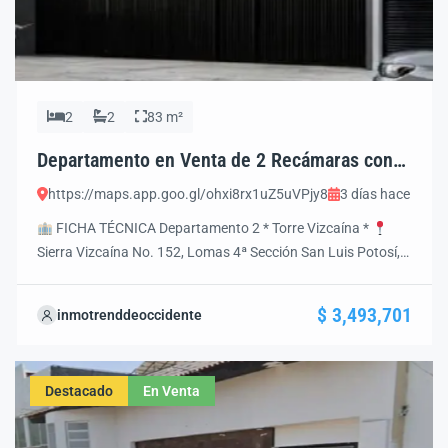
2
2
83 m²
Departamento en Venta de 2 Recámaras con
Acabados de Lujo | Lomas 4ª Sección | Torre
https://maps.app.goo.gl/ohxi8rx1uZ5uVPjy8
3 días hace
Vizcaína SLP
FICHA TÉCNICA Departamento 2 * Torre Vizcaína *
Sierra Vizcaína No. 152, Lomas 4ª Sección San Luis Potosí,
S.L.P., México
Precio
Precio de Contado: $3,493,701
MXN
Precio a Crédito: $3,677,580 MXN
$ 3,493,701
inmotrenddeoccidente
Características Generales
Superficie: 83.99 m²
Ubicación: Primer Piso
2 Recámaras
2 Baños […]
Destacado
En Venta