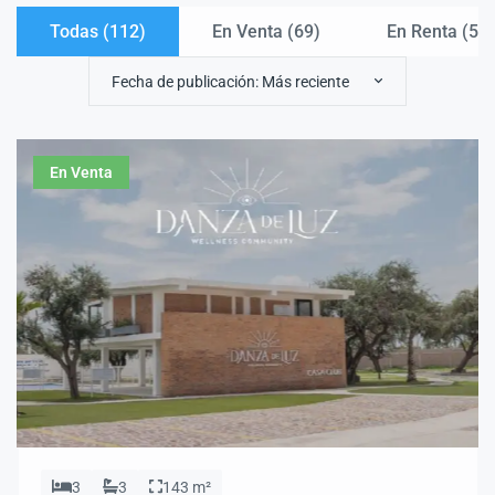
Todas (112)
En Venta (
69
)
En Renta (
5
)
Fecha de publicación: Más reciente
En Venta
3
3
143 m²