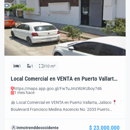
1
1
310 m²
Local Comercial en VENTA en Puerto Vallarta |
Excelente Ubicación Comercial
https://maps.app.goo.gl/FwTuJmzWzKUboy7d6
1 mes hace
Local Comercial en VENTA en Puerto Vallarta, Jalisco
Boulevard Francisco Medina Ascencio No. 2033 Puerto
Vallarta, Jalisco
HIGHLIGHTS
310.12 m² de
construcción
Uso de Suelo Mixto
Dos accesos
$ 23,000,000
inmotrenddeoccidente