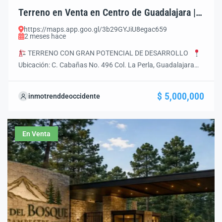
Terreno en Venta en Centro de Guadalajara |
Ideal para Desarrollo
https://maps.app.goo.gl/3b29GYJiU8egac659
2 meses hace
TERRENO CON GRAN POTENCIAL DE DESARROLLO
Ubicación: C. Cabañas No. 496 Col. La Perla, Guadalajara
Centro. Jal.
Superficie de Terreno: 408 m²
Frente: 10 m
Fondo: 32 m
Precio de Venta: $5,000,000 MXN
$ 5,000,000
inmotrenddeoccidente
Parámetros Urbanísticos
Zonificación: Área de
Renovación Urbana / Comercio y Servicios de […]
En Venta