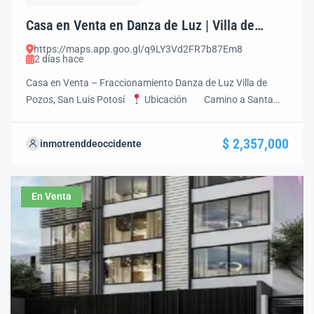
Casa en Venta en Danza de Luz | Villa de
Pozos | 3 Recámaras | Roof Garden
https://maps.app.goo.gl/q9LY3Vd2FR7b87Em8
2 días hace
Casa en Venta – Fraccionamiento Danza de Luz Villa de
Pozos, San Luis Potosí
Ubicación Camino a Santa
Rita 1449 Villa de Pozos, C.P. 78421 San Luis Potosí, S.L.P.
Características Generales
Tipo de propiedad: Casa
$ 2,357,000
inmotrenddeoccidente
Residencial
Terreno: Desde 120 m²
Construcción:
143 m²
Distribución: Casa de […]
En Venta