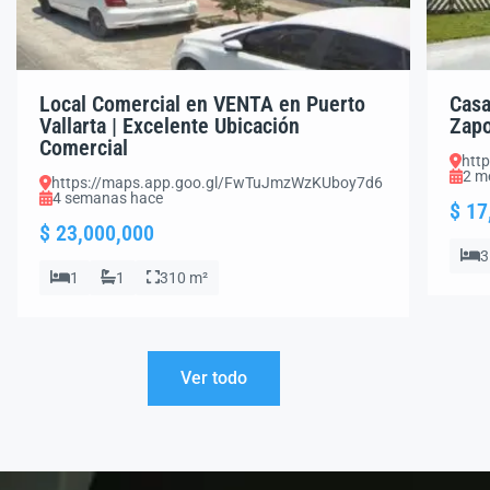
Local Comercial en VENTA en Puerto
Casa
Vallarta | Excelente Ubicación
Zapo
Comercial
htt
2 m
https://maps.app.goo.gl/FwTuJmzWzKUboy7d6
4 semanas hace
$ 17
$ 23,000,000
3
1
1
310 m²
Ver todo