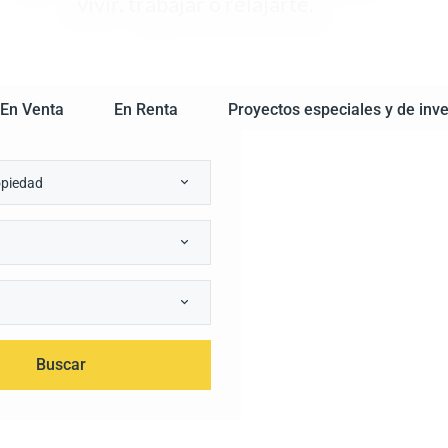
vivir, trabajar o relajarte.
En Venta
En Renta
Proyectos especiales y de inve
opiedad
Buscar