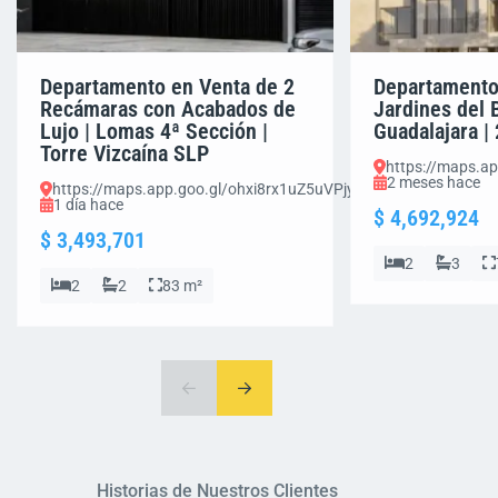
Departamento en Venta de 2
Departamento
Recámaras con Acabados de
Jardines del 
Lujo | Lomas 4ª Sección |
Guadalajara |
Torre Vizcaína SLP
https://maps.
2 meses hace
https://maps.app.goo.gl/ohxi8rx1uZ5uVPjy8
1 día hace
$ 4,692,924
$ 3,493,701
2
3
2
2
83 m²
Historias de Nuestros Clientes