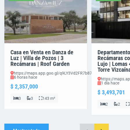
Casa en Venta en Danza de
Departamento
Luz | Villa de Pozos | 3
Recámaras co
Recámaras | Roof Garden
Lujo | Lomas 
Torre Vizcaín
https://maps.app.goo.gl/q9LY3Vd2FR7b87Em8
6 horas hace
https://maps.a
1 día hace
$ 2,357,000
$ 3,493,701
3
3
143 m²
2
2