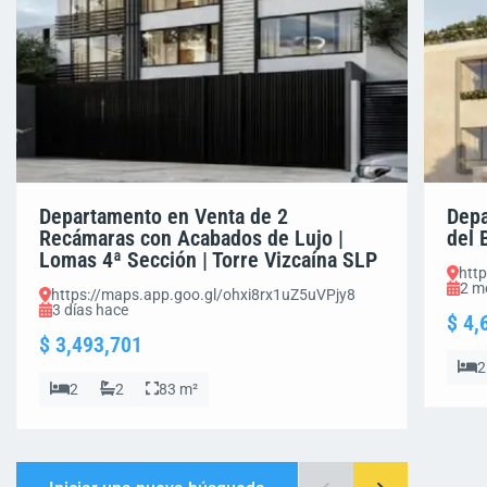
Departamento en Venta de 2
Depa
Recámaras con Acabados de Lujo |
del 
Lomas 4ª Sección | Torre Vizcaína SLP
htt
2 m
https://maps.app.goo.gl/ohxi8rx1uZ5uVPjy8
3 días hace
$ 4,
$ 3,493,701
2
2
2
83 m²