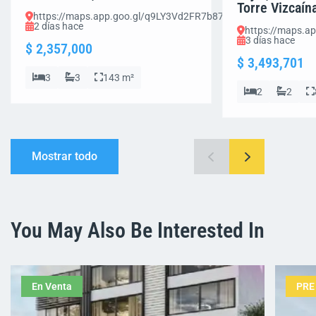
Torre Vizcaín
https://maps.app.goo.gl/q9LY3Vd2FR7b87Em8
2 días hace
https://maps.a
3 días hace
$ 2,357,000
$ 3,493,701
3
3
143 m²
2
2
Mostrar todo
You May Also Be Interested In
En Venta
PRE