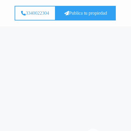
3340022304
Publica tu propiedad