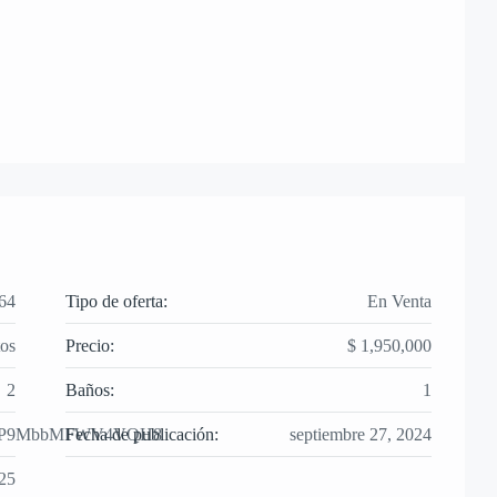
64
Tipo de oferta:
En Venta
os
Precio:
$ 1,950,000
2
Baños:
1
/MqmP9MbbMFWV4VQH8
Fecha de publicación:
septiembre 27, 2024
25