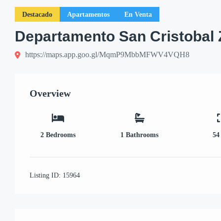
Destacado
Apartamentos
En Venta
Departamento San Cristobal Z
https://maps.app.goo.gl/MqmP9MbbMFWV4VQH8
Overview
2
Bedrooms
1
Bathrooms
54
Listing ID:
15964