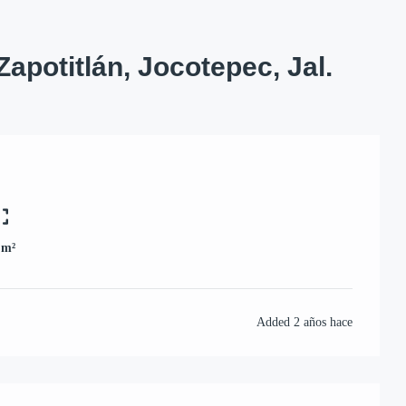
apotitlán, Jocotepec, Jal.
 m²
Added
2 años hace