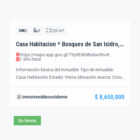
3
3
220 m²
Casa Habitacion * Bosques de San Isidro,
Zapopan, Jal.*
https://maps.app.goo.gl/T3y9EdHi8sduo9nv8
1 año hace
Información básica del inmueble: Tipo de inmueble:
Casa Habitación Estado: Venta Ubicación exacta: Coto
San Angel, Bosques de San Isidro. Zap. Jal. Precio:
$8’650,000.00 Superficie del Terreno: 514 m² Superficie
$ 8,650,000
inmotrenddeoccidente
Construcción: 220 m² Recamaras: 3 Baños: 2 1/2
Cochera: 3 Área de Servicios: Si Cocina Integral: Si
Jardin: 2 Terraza: 2 Descripción detallada: * […]
En Venta