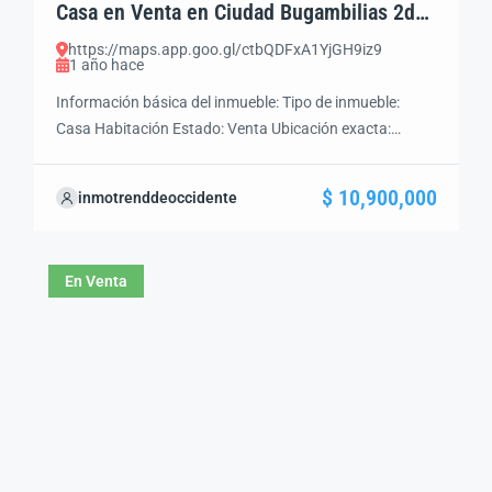
Casa en Venta en Ciudad Bugambilias 2da
Sección, Zapopan | Jardín y Amplios
https://maps.app.goo.gl/ctbQDFxA1YjGH9iz9
Espacios
1 año hace
Información básica del inmueble: Tipo de inmueble:
Casa Habitación Estado: Venta Ubicación exacta:
Ciudad Buganbilias 2da Seccion, Zapopan, Jal. Precio:
$10’900,000.00 Superficie del Terreno: 480 m² Superficie
$ 10,900,000
inmotrenddeoccidente
Construcción: 297 m² Recamaras: 4 Baños: 4 1/2
Cochera: 3 Área de Servicios: Si Piscina: Si de 140Mt2
Cocina Integral: Si Cisterna: 10,000 lts Con
En Venta
Hidroneumático […]