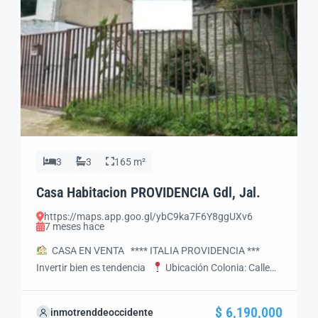
3
3
165 m²
Casa Habitacion PROVIDENCIA Gdl, Jal.
https://maps.app.goo.gl/ybC9ka7F6Y8ggUXv6
7 meses hace
CASA EN VENTA **** ITALIA PROVIDENCIA ***
Invertir bien es tendencia
Ubicación Colonia: Calle
Asís, Italia Providencia Municipio: Guadalajara, Jalisco
Zona: Residencial premium – Alta plusvalía
$ 6,190,000
inmotrenddeoccidente