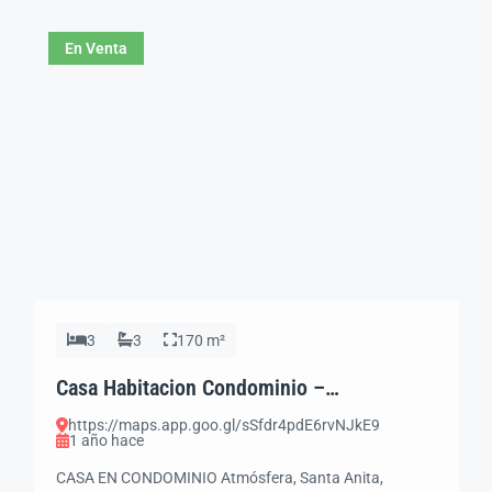
Construcción: 125 m² Recamaras: 3 Baños: 2 Cochera:
1 Área de Servicios: Si Cocina: Si Terraza: […]
En Venta
3
3
170 m²
Casa Habitacion Condominio –
ATMOSFERA SANTA ANITA – Tlajomulco,
https://maps.app.goo.gl/sSfdr4pdE6rvNJkE9
Jal.
1 año hace
CASA EN CONDOMINIO Atmósfera, Santa Anita,