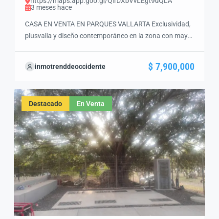
https://maps.app.goo.gl/QifDXbVvLEgt9uQLA
3 meses hace
CASA EN VENTA EN PARQUES VALLARTA Exclusividad,
plusvalía y diseño contemporáneo en la zona con mayor
crecimiento de Zapopan DESCRIPCIÓN GENERAL
Residencia ubicada dentro del fraccionamiento Parques
$ 7,900,000
inmotrenddeoccidente
Vallarta, una de las zonas residenciales con mayor
desarrollo y plusvalía al poniente de la ciudad. Diseñada
con estilo contemporáneo, amplios espacios, excelente
Destacado
En Venta
iluminación natural y acabados modernos, […]