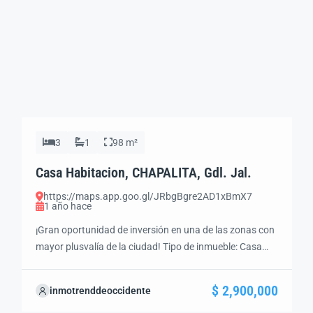
3
1
98 m²
Casa Habitacion, CHAPALITA, Gdl. Jal.
https://maps.app.goo.gl/JRbgBgre2AD1xBmX7
1 año hace
¡Gran oportunidad de inversión en una de las zonas con
mayor plusvalía de la ciudad! Tipo de inmueble: Casa
Habitación Estado: Venta Ubicación exacta: Santo
Domingo 1075 Chapalita, Gdl. Jal. Precio:
$ 2,900,000
inmotrenddeoccidente
$2’900,000.00 Superficie del Terreno: 98 m² Superficie