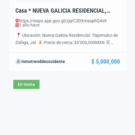
Casa * NUEVA GALICIA RESIDENCIAL,
Tlajomulco, Jal. *
https://maps.app.goo.gl/zjqrCZDXmasphQ4s9
1 año hace
Ubicación: Nueva Galicia Residencial. Tlajomulco de
Zúñiga, Jal.
Precio de venta: $5’000,000MXN
Estatus legal: Propiedad con Libertad de Gravamen
Características Generales Terreno: 160 m²
$ 5,000,000
inmotrenddeoccidente
Construcción: 182 m² Niveles: 2 Recámaras: 3 Baños
completos: 3 Medios baños: 1 Cochera: 2 autos
Antigüedad: 15 años
Distribución Planta baja: Sala,
En Venta
comedor, cocina integral, […]