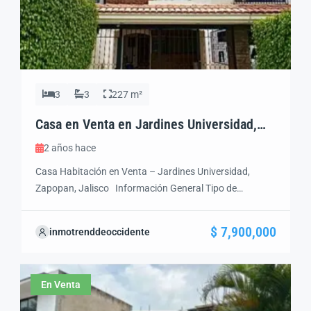
3
3
227 m²
Casa en Venta en Jardines Universidad,
Zapopan | Cerca de Andares y UAG
2 años hace
Casa Habitación en Venta – Jardines Universidad,
Zapopan, Jalisco Información General Tipo de
Inmueble: Casa Habitación Operación: Venta Precio de
Venta: $7,900,000 MXN Dirección: Salvador de
$ 7,900,000
inmotrenddeoccidente
Madariaga, Col. Jardines Universidad, Zapopan, Jalisco.
Superficies Terreno: 150 m² Construcción: 227 m²
Distribución
3 Recámaras
3 Baños completos
En Venta
1 Medio baño para […]