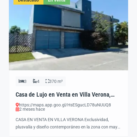
3
4
370 m²
Casa de Lujo en Venta en Villa Verona,
Zapopan | 3 Recámaras y Roof Garden
https://maps.app.goo.gl/HsESgucLD78uNUUQ8
2 meses hace
CASA EN VENTA EN VILLA VERONA Exclusividad,
plusvalía y diseño contemporáneo en la zona con mayor
crecimiento de Zapopan DESCRIPCIÓN GENERAL