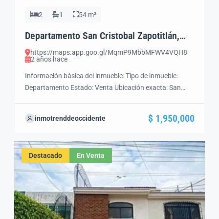
2
1
54 m²
Departamento San Cristobal Zapotitlán,
Jocotepec, Jal.
https://maps.app.goo.gl/MqmP9MbbMFWV4VQH8
2 años hace
Información básica del inmueble: Tipo de inmueble:
Departamento Estado: Venta Ubicación exacta: San
Cristóbal Zapotitlán Jocotepec Jal. Precio:
$1,950,000.00 Superficie Costruccion: 54 m²
$ 1,950,000
inmotrenddeoccidente
Recamaras: 2 Banos: 1 Cochera: 1 Área de Servicios: Si
Jardín Trasero: Alberca en Área Común INM029
Destacado
En Venta