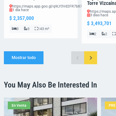
Torre Vizcaín
https://maps.app.goo.gl/q9LY3Vd2FR7b87Em8
1 día hace
https://maps.a
3 días hace
$ 2,357,000
$ 3,493,701
3
3
143 m²
2
2
Mostrar todo
You May Also Be Interested In
En Venta
PRE