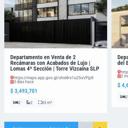
Departamento en Venta de 2
Depa
Recámaras con Acabados de Lujo |
del 
Lomas 4ª Sección | Torre Vizcaína SLP
htt
2 m
https://maps.app.goo.gl/ohxi8rx1uZ5uVPjy8
3 días hace
$ 4,
$ 3,493,701
2
2
2
83 m²