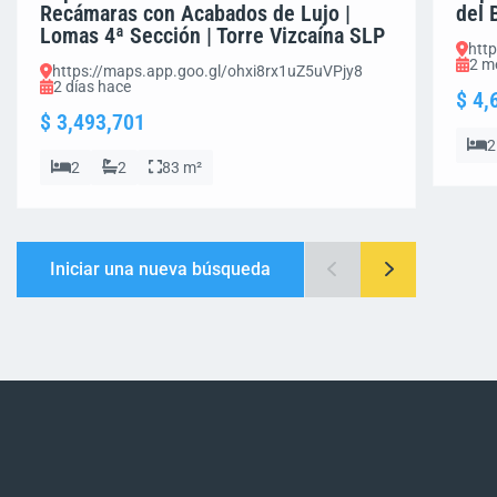
Recámaras con Acabados de Lujo |
del 
Lomas 4ª Sección | Torre Vizcaína SLP
htt
2 m
https://maps.app.goo.gl/ohxi8rx1uZ5uVPjy8
2 días hace
$ 4,
$ 3,493,701
2
2
2
83 m²
Iniciar una nueva búsqueda