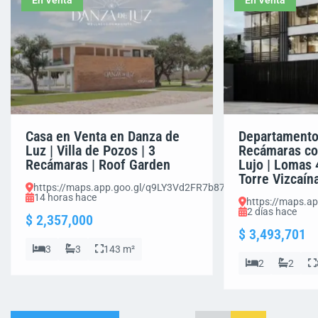
En Venta
En Venta
Casa en Venta en Danza de
Departamento
Luz | Villa de Pozos | 3
Recámaras co
Recámaras | Roof Garden
Lujo | Lomas 
Torre Vizcaín
https://maps.app.goo.gl/q9LY3Vd2FR7b87Em8
14 horas hace
https://maps.a
2 días hace
$ 2,357,000
$ 3,493,701
3
3
143 m²
2
2