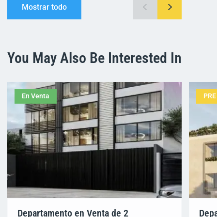
Mostrar todo
You May Also Be Interested In
En Venta
PRE
Departamento en Venta de 2
Depa